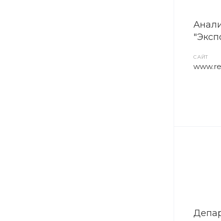
Анали
"Эксп
САЙТ
www.re
Депа