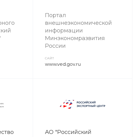
Портал
рного
внешнеэкономической
ский
информации
"
Минэкономразвития
России
САЙТ
www.ved.gov.ru
ество
АО "Российский