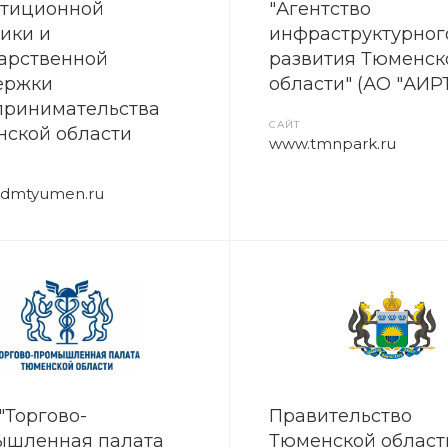
стиционной
"Агентство
ики и
инфраструктурног
арственной
развития Тюменск
ержки
области" (АО "АИР
принимательства
САЙТ
ской области
www.tmnpark.ru
.admtyumen.ru
"Торгово-
Правительство
ышленная палата
Тюменской област