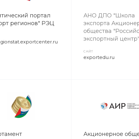
тический портал
АНО ДПО "Школа
орт регионов" РЭЦ
экспорта Акционе
общества "Россий
экспортный центр
gionstat.exportcenter.ru
САЙТ
exportedu.ru
ртамент
Акционерное общ