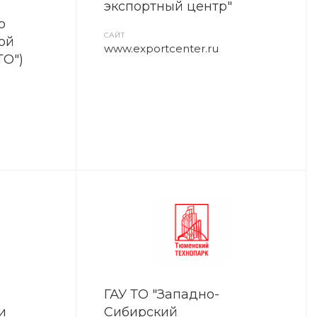
экспортный центр"
о
САЙТ
ой
www.exportcenter.ru
ТО")
ГАУ ТО "Западно-
и
Сибирский