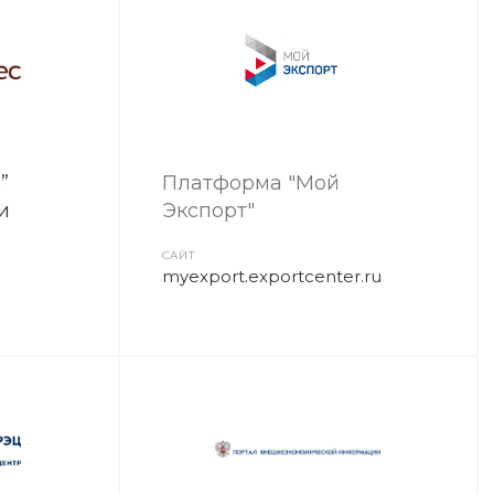
”
Платформа "Мой
и
Экспорт"
САЙТ
myexport.exportcenter.ru