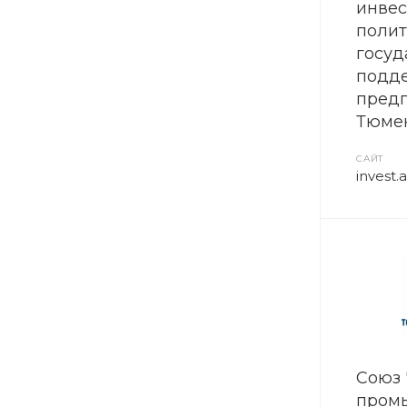
инве
полит
госуд
подд
пред
Тюмен
САЙТ
invest
Союз 
пром