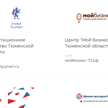
стиционное
Центр “Мой бизнес
тво Тюменской
Тюменской област
ти
САЙТ
мойбизнес-72.рф
ntyumen.ru